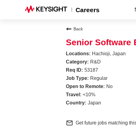
Careers
Back
Senior Software 
Hachioji, Japan
R&D
53187
Regular
No
<10%
Japan
mail_outline
Get future jobs matching thi