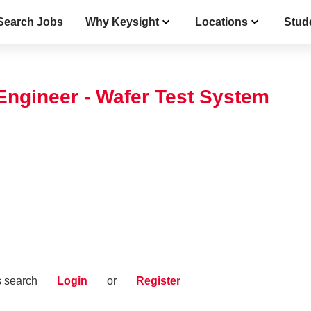
Search Jobs
Why Keysight
Locations
Stud
Engineer - Wafer Test System
s search
Login
or
Register