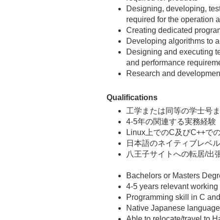
Designing, developing, tes
required for the operation
Creating dedicated program
Developing algorithms to a
Designing and executing tes
and performance requirem
Research and development
Qualifications
工学または同等の学士号
4-5
年の関連する実務経験
Linux
上での
C
及び
C++
で
日本語のネイティブレベ
八王子サイトへの転居
/
出
Bachelors or Masters Degre
4-5 years relevant working
Programming skill in C an
Native Japanese language 
Able to relocate/travel to Ha