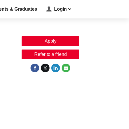
ents & Graduates
Login
Apply
Refer to a friend