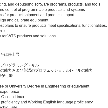
ting, and debugging software programs, products, and tools
 and control of programmable products and systems
s for product shipment and product support
lign and calibrate equipment
t plans to ensure products meet specifications, functionalities,
ents
 for WTS products and solutions
または修士号
のプログラミングスキル
ルの能力および英語のプロフェッショナルレベルの能力
張が可能
e or University Degree in Engineering or equivalent
 experience
d C++ on Linux
proficiency and Working English language proficiency
chioji site